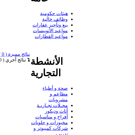
هيئات حكومية
وظائف خالية
بيع وتأجير عقارات
مواعيد الأتوبيسات
مواعيد القطارات
نتائج مميزة ( 0 )
الأنشطة
نتائج أخري ( 0 )
التجارية
صحة و أطباء
مطاعم و
مشروبات
محـلات تجـاريـة
أثاث وديكور
أفراح و مناسبات
مخبوزات و حلويات
شركات كمبيوتر و
تدريب