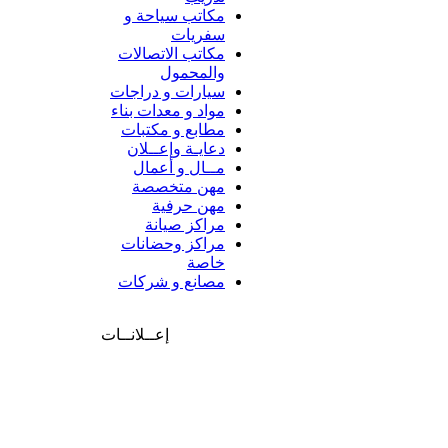
مكاتب سياحة و
سفريات
مكاتب الاتصالات
والمحمول
سيارات و دراجات
مواد و معدات بناء
مطابع و مكتبات
دعايـة وإعــلان
مــال و أعمال
مهن متخصصة
مهن حرفية
مراكز صيانة
مراكز وحضانات
خاصة
مصانع و شركات
إعــلانــات