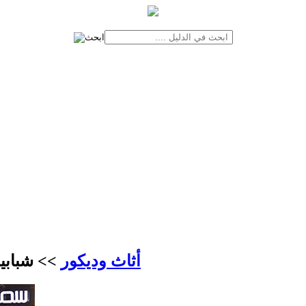
أثاث وديكور
>> شبابيك