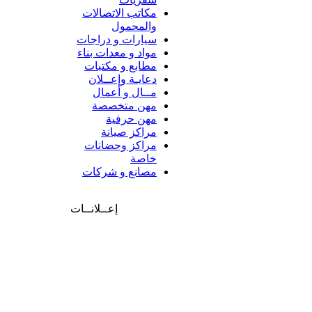
مكاتب الاتصالات
والمحمول
سيارات و دراجات
مواد و معدات بناء
مطابع و مكتبات
دعايـة وإعــلان
مــال و أعمال
مهن متخصصة
مهن حرفية
مراكز صيانة
مراكز وحضانات
خاصة
مصانع و شركات
إعــلانــات