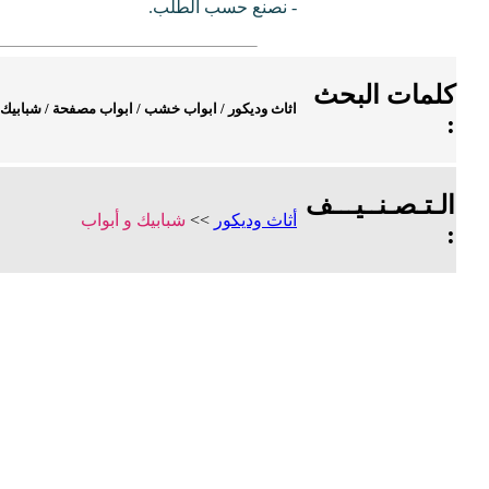
- نصنع حسب الطلب.
كلمات البحث
اثاث وديكور
/
ابواب خشب
/
ابواب مصفحة
/
شبابيك
:
الـتـصـنــيـــف
أثاث وديكور
>>
شبابيك و أبواب
: