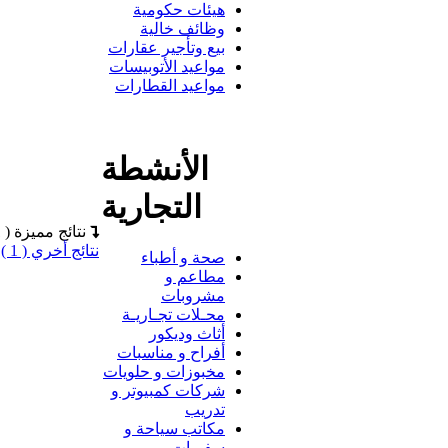
هيئات حكومية
وظائف خالية
بيع وتأجير عقارات
مواعيد الأتوبيسات
مواعيد القطارات
الأنشطة
التجارية
نتائج مميزة ( 1 )
نتائج أخري ( 1 )
صحة و أطباء
مطاعم و
مشروبات
محـلات تجـاريـة
أثاث وديكور
أفراح و مناسبات
مخبوزات و حلويات
شركات كمبيوتر و
تدريب
مكاتب سياحة و
سفريات