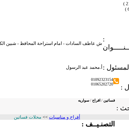
:
ش عاطف السادات - امام استراحة المحافظ - شبين الك
ــنـــــوان
 المسئول
أ.محمد عبد الرسول
01092323154
01065202720
ل :
فساتين
/
افراح
/
سواريه
حث :
أفراح و مناسبات
>>
محلات فساتين
التصنـيــف :