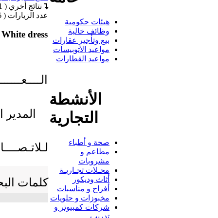
نتائج أخري ( 21 )
عدد الزيارات ( 6 )
هيئات حكومية
وظائف خالية
White dress
بيع وتأجير عقارات
مواعيد الأتوبيسات
مواعيد القطارات
الــــعــــــ
الأنشطة
: المدير
التجارية
صحة و أطباء
لـلاتـصــــا
مطاعم و
مشروبات
محـلات تجـاريـة
أثاث وديكور
كلمات الب
أفراح و مناسبات
مخبوزات و حلويات
شركات كمبيوتر و
تدريب