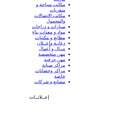
مكاتب سياحة و
سفريات
مكاتب الاتصالات
والمحمول
سيارات و دراجات
مواد و معدات بناء
مطابع و مكتبات
دعايـة وإعــلان
مــال و أعمال
مهن متخصصة
مهن حرفية
مراكز صيانة
مراكز وحضانات
خاصة
مصانع و شركات
إعــلانــات