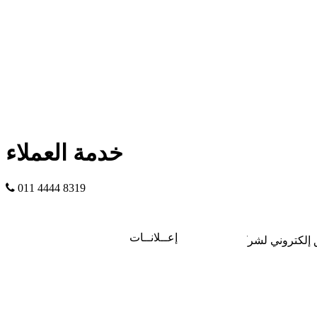
خدمة العملاء
011 4444 8319
إعــلانــات
كتروني لشركة إيجي بوينت